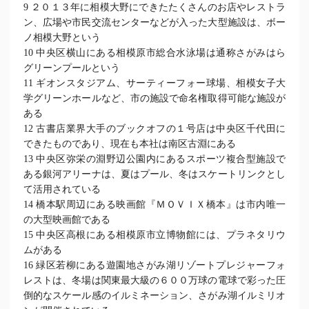
9 ２０１３年に相模大野にできたたくさんのお店やレストラ
ン、広場や市民交流センターなどが入った大型施設は、ボー
ノ相模大野という
10 中央区横山にある相模原市総合水泳場は通称さがみはら
グリーンプールという
11 ギオンスタジアム、サーティーフォー球場、相模女子大
学グリーンホールなど、市の施設で命名権取得可能な施設が
ある
12 古書店業界大手のブックオフの１号店は中央区千代田に
できたものであり、現在も本社は南区古淵にある
13 中央区弥栄の淵野辺公園内にあるスポーツ複合型施設で
ある銀河アリーナは、夏はプール、冬はスケートリンクとし
て活用されている
14 橋本駅周辺にある映画館『ＭＯＶＩＸ橋本』は市内唯一
の大型映画館である
15 中央区高根にある相模原市立博物館には、プラネタリウ
ムがある
16 緑区若柳にある遊園地さがみ湖リゾートプレジャーフォ
レストは、冬場は関東最大級の６００万球の電球で彩った圧
倒的なスケール感のイルミネーション、さがみ湖イルミリオ