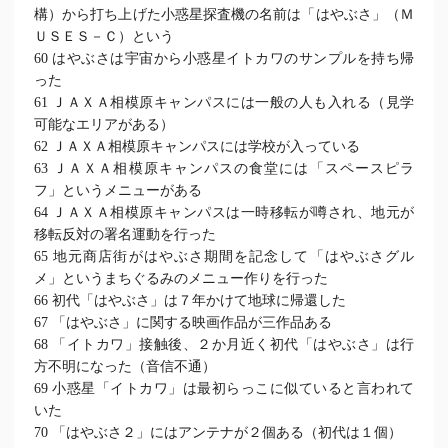
構）から打ち上げた小惑星探査機の名前は「はやぶさ」（Ｍ
ＵＳＥＳ－Ｃ）という
60 はやぶさは宇宙から小惑星イトカワのサンプルを持ち帰
った
61 ＪＡＸＡ相模原キャンパスには一般の人も入れる（見学
可能なエリアがある）
62 ＪＡＸＡ相模原キャンパスには学校が入っている
63 ＪＡＸＡ相模原キャンパスの食堂には「スペースピラ
フ」というメニューがある
64 ＪＡＸＡ相模原キャンパスは一時移転が噂され、地元が
移転反対の署名運動を行った
65 地元商店街がはやぶさ期間を記念して「はやぶさグル
メ」というまちぐるみのメニュー作りを行った
66 初代「はやぶさ」は７年かけて地球に帰還した
67 「はやぶさ」に関する映画作品が三作品ある
68 「イトカワ」接触後、２か月近く初代「はやぶさ」は行
方不明になった（音信不通）
69 小惑星「イトカワ」は最初らっこに似ていると言われて
いた
70 「はやぶさ２」にはアンテナが２個ある（初代は１個）