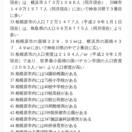
現在）は、横浜市３７３万１０９６人（同月現在）、川崎市
１４９万１５７７人（同月現在）に次いで神奈川県で３番目
に多い
33 相模原市の人口７２万１４７７人（平成２９年１月１日
現在）は、鳥取県の人口５６万８７７５人（同月現在）より
多い
34 相模原市の面積３２８．９１㎢は、横浜市の面積４３
７．４９㎢に次いで神奈川県の中で２番目に広い
35 相模原市の人口密度は２１９４人／㎢（平成２９年１月
現在）であり、世界最小面積の国バチカン市国の人口密度
（２０９３人／㎢）より人口密度が高い
36 相模原市内には54園幼稚園がある
37 相模原市内には75校小学校がある
38 相模原市内には40校中学校がある
39 相模原市内には19校高校がある
40 相模原市内には32館公民館がある
41 相模原市内には59局郵便局がある
42 相模原市内には599箇所都市公園がある
43 相模原市内には347施設歯科診療所がある
44 相模原市内には80所保育所がある