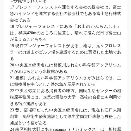
ンが開催されている
17 プレジャーフォレストを運営する会社の親会社は、富士
急ハイランドを運営する会社の親会社でもある富士急行株式
会社である
18 プレジャーフォレストにある「お山のかんらんしゃ」
は、標高420mのところに位置し、晴れて澄んだ日は富士山
が見えることもある
19 現在プレジャーフォレストがある土地は、元々プロレス
ラーの力道山がゴルフ場を建設するために買収した土地であ
る
20 中央区水郷田名には相模川ふれあい科学館アクアリウム
さがみはらという水族館がある
21 相模川ふれあい科学館アクアリウムさがみはらでは、主
に相模川を中心とした淡水魚が展示されている
22 中央区弥栄にある消費者の味方、国民生活センターの相
模原事務所には、企業の研修や大学・高校の合宿にも利用で
きる宿泊施設がある
23 昔、宿場町だった中央区水郷田名には、現在も江戸末期
創業、食品衛生優良施設として厚生労働大臣表彰も獲得した
旭屋という宿がある
24 南区相模大野にあるsagamix（サガミックス）は、相模原