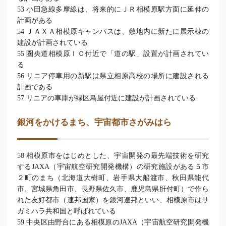
53 小田急線多摩線は、将来的にＪＲ相模原駅方面に延伸の
計画がある
54 ＪＡＸＡ相模原キャンパスは、敷地内に新たに展示棟の
建設が計画されている
55 圏央道相模原ＩＣ付近で「道の駅」設置が計画されてい
る
56 リニア停車用の新駅は県立相原高校の場所に建設される
計画である
57 リニアの車庫が緑区鳥屋付近に建設が計画されている
銀河をかけるまち、宇宙都市さがみはら
58 相模原市をはじめとした、宇宙開発の最先端技術を研究
するJAXA（宇宙航空研究開発機構）の研究施設がある５市
２町のまち（北海道大樹町、岩手県大船渡市、秋田県能代
市、宮城県角田市、長野県佐久市、鹿児島県肝付町）で作ら
れた友好都市（連邦国家）を銀河連邦といい、相模原市はサ
ガミハラ共和国と呼ばれている
59 中央区由野台にある相模原のJAXA（宇宙航空研究開発機