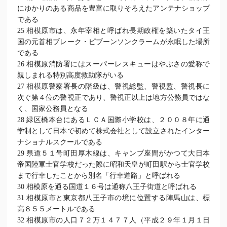
にゆかりのある商品を豊富に取りそろえたアンテナショップ
である
25 相模原市は、永年宰相と呼ばれ長期政権を築いたタイ王
国の元首相ブレーク・ピブーンソンクラームが永眠した場所
である
26 相模原消防署にはスーパーレスキューはやぶさの愛称で
親しまれる特別高度救助隊がいる
27 相模原警察署長の階級は、警視総監、警視監、警視長に
次ぐ第４位の警視正であり、警視正以上は地方公務員ではな
く、国家公務員となる
28 緑区橋本台にあるＬＣＡ国際小学校は、２００８年に通
学制として日本で初めて株式会社として設立されたインター
ナショナルスクールである
29 県道５１号町田厚木線は、キャンプ座間がかつて大日本
帝国陸軍士官学校だった際に昭和天皇が町田駅から士官学校
まで行幸したことから別名「行幸道路」と呼ばれる
30 相模原を通る国道１６号は通称八王子街道と呼ばれる
31 相模原市と東京都八王子市の境に位置する陣馬山は、標
高８５５メートルである
32 相模原市の人口７２万１４７７人（平成２９年１月１日