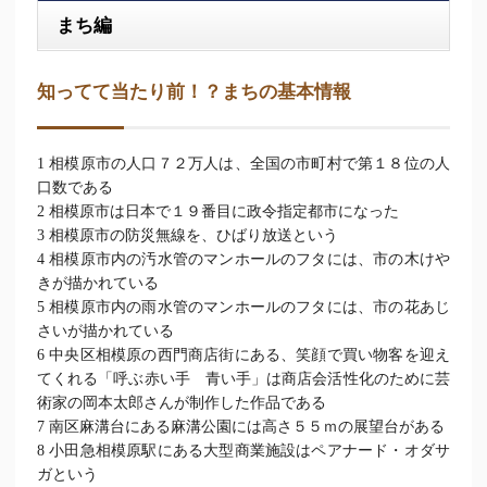
まち編
知ってて当たり前！？まちの基本情報
1 相模原市の人口７２万人は、全国の市町村で第１８位の人
口数である
2 相模原市は日本で１９番目に政令指定都市になった
3 相模原市の防災無線を、ひばり放送という
4 相模原市内の汚水管のマンホールのフタには、市の木けや
きが描かれている
5 相模原市内の雨水管のマンホールのフタには、市の花あじ
さいが描かれている
6 中央区相模原の西門商店街にある、笑顔で買い物客を迎え
てくれる「呼ぶ赤い手 青い手」は商店会活性化のために芸
術家の岡本太郎さんが制作した作品である
7 南区麻溝台にある麻溝公園には高さ５５ｍの展望台がある
8 小田急相模原駅にある大型商業施設はペアナード・オダサ
ガという